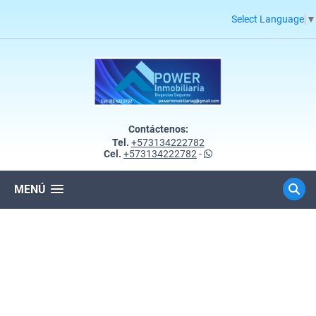
Select Language
▼
Contáctenos:
Tel.
+573134222782
Cel.
+573134222782
-
MENÚ