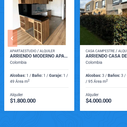
/
/
APARTAESTUDIO
ALQUILER
CASA CAMPESTRE
ALQU
ARRIENDO MODERNO APARTAESTUDIO CON BALCON EN CAJICA
Colombia
Colombia
Alcobas:
1 /
Baño:
1 /
Garaje:
1 /
Alcobas:
3 /
Baños:
3 /
2
2
49 Área m
/ 95 Área m
Alquiler
Alquiler
$1.800.000
$4.000.000