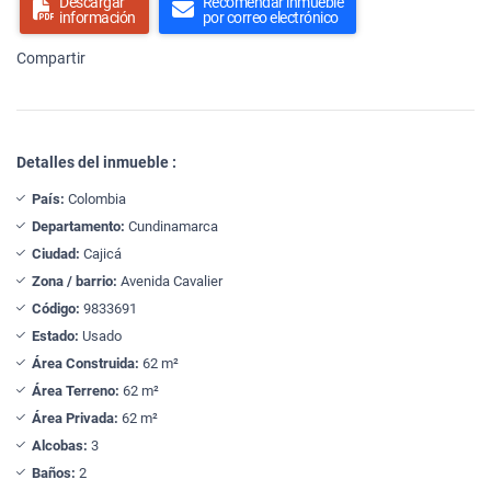
Descargar
Recomendar inmueble
información
por correo electrónico
Compartir
Detalles del inmueble :
País:
Colombia
Departamento:
Cundinamarca
Ciudad:
Cajicá
Zona / barrio:
Avenida Cavalier
Código:
9833691
Estado:
Usado
Área Construida:
62 m²
Área Terreno:
62 m²
Área Privada:
62 m²
Alcobas:
3
Baños:
2