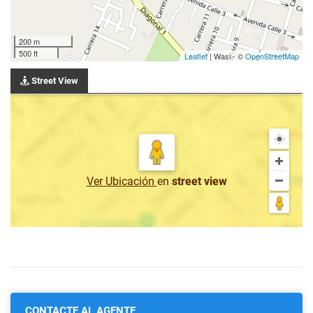
200 m
500 ft
Leaflet
| Wasi - ©
OpenStreetMap
Street View
Ver Ubicación
en
street view
CONTACTE AL AGENTE