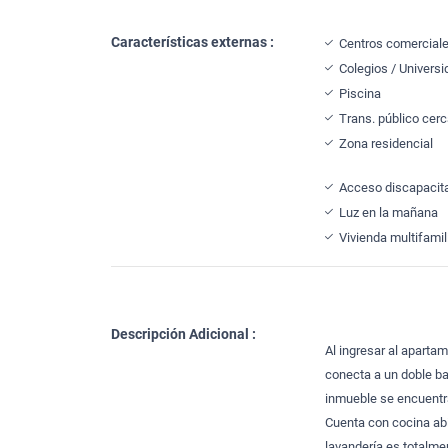
Características externas :
Centros comercial
Colegios / Univers
Piscina
Trans. público cer
Zona residencial
Acceso discapacit
Luz en la mañana
Vivienda multifamil
Descripción Adicional :
Al ingresar al apart
conecta a un doble ba
inmueble se encuentra
Cuenta con cocina abi
lavandería es totalme