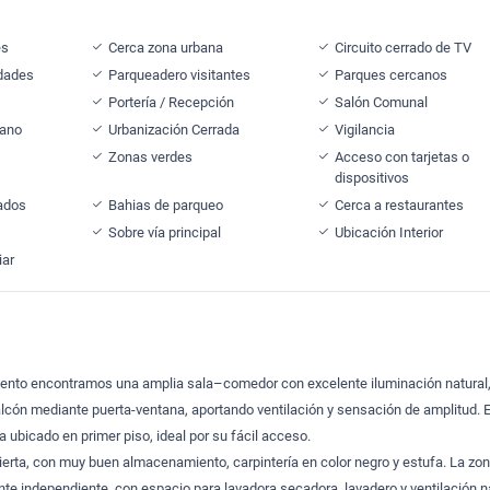
es
Cerca zona urbana
Circuito cerrado de TV
idades
Parqueadero visitantes
Parques cercanos
Portería / Recepción
Salón Comunal
cano
Urbanización Cerrada
Vigilancia
Zonas verdes
Acceso con tarjetas o
dispositivos
ados
Bahias de parqueo
Cerca a restaurantes
Sobre vía principal
Ubicación Interior
iar
amento encontramos una amplia sala–comedor con excelente iluminación natural
lcón mediante puerta-ventana, aportando ventilación y sensación de amplitud. E
 ubicado en primer piso, ideal por su fácil acceso.
erta, con muy buen almacenamiento, carpintería en color negro y estufa. La zo
nte independiente, con espacio para lavadora secadora, lavadero y ventilación na