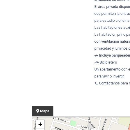
El área privada dispo
que permiten la entra
para estudio u oficina
Las habitaciones auxi
La habitación princip
con ventilación natura
privacidad y luminosi
🚗 Incluye parqueader
🚲 Bicicletero
Un apartamento con ex
para vivir o invertir.
📞 Contáctanos para m
Mapa
+