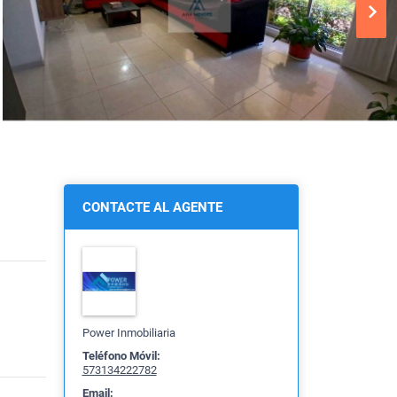
CONTACTE AL AGENTE
Power Inmobiliaria
Teléfono Móvil:
573134222782
Email: