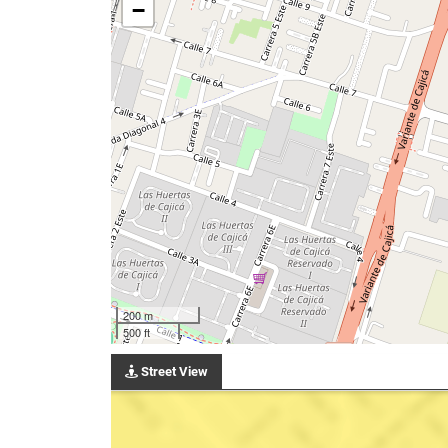
−
200 m
500 ft
Street View