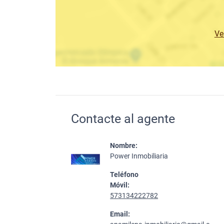
Ve
Contacte al agente
Nombre:
Power Inmobiliaria
Teléfono
Móvil:
573134222782
Email: