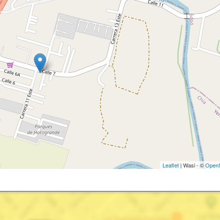
Leaflet
| Wasi - ©
OpenS