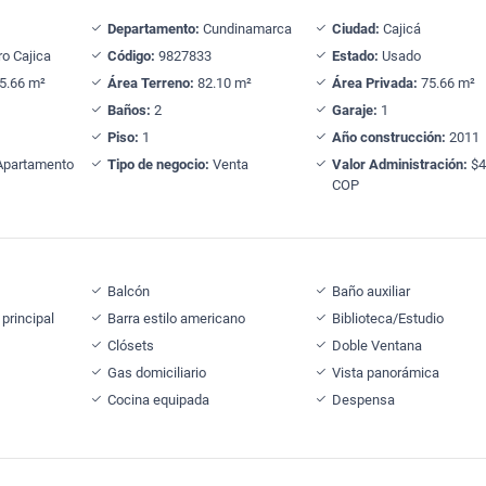
Departamento:
Cundinamarca
Ciudad:
Cajicá
o Cajica
Código:
9827833
Estado:
Usado
5.66 m²
Área Terreno:
82.10 m²
Área Privada:
75.66 m²
Baños:
2
Garaje:
1
Piso:
1
Año construcción:
2011
partamento
Tipo de negocio:
Venta
Valor Administración:
$4
COP
Balcón
Baño auxiliar
principal
Barra estilo americano
Biblioteca/Estudio
Clósets
Doble Ventana
Gas domiciliario
Vista panorámica
Cocina equipada
Despensa