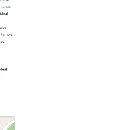
entanas
ideal
ales.
, también
ayor
ideal