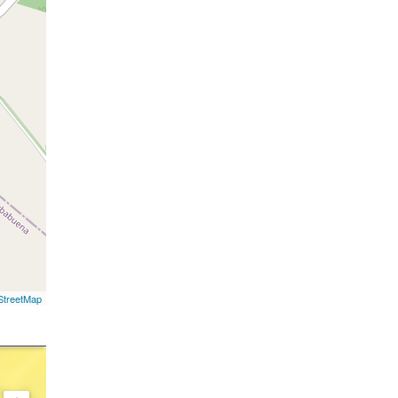
treetMap