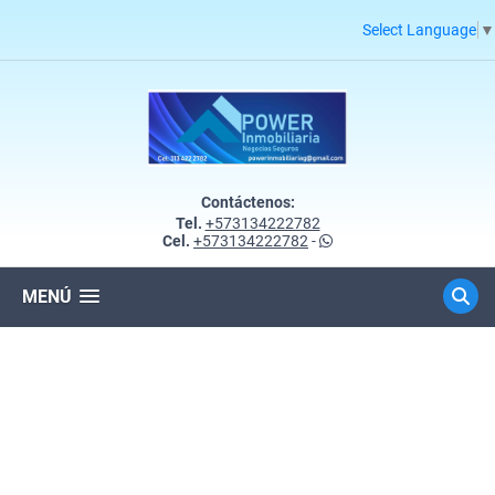
Select Language
▼
Contáctenos:
Tel.
+573134222782
Cel.
+573134222782
-
MENÚ