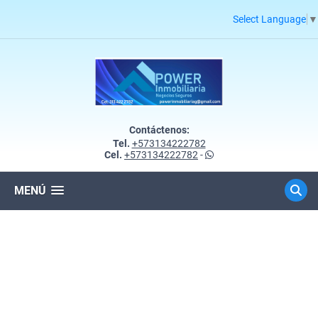
Select Language
▼
Contáctenos:
Tel.
+573134222782
Cel.
+573134222782
-
MENÚ