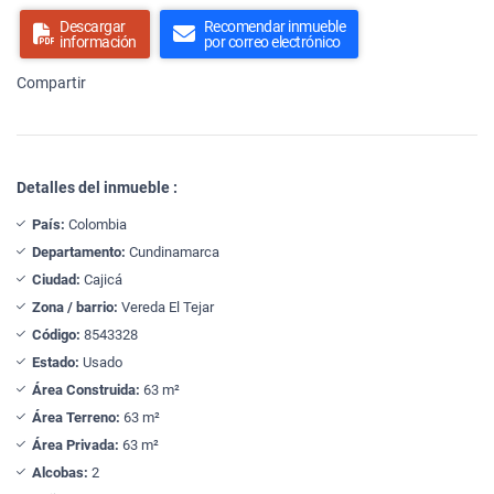
Descargar
Recomendar inmueble
información
por correo electrónico
Compartir
Detalles del inmueble :
País:
Colombia
Departamento:
Cundinamarca
Ciudad:
Cajicá
Zona / barrio:
Vereda El Tejar
Código:
8543328
Estado:
Usado
Área Construida:
63 m²
Área Terreno:
63 m²
Área Privada:
63 m²
Alcobas:
2