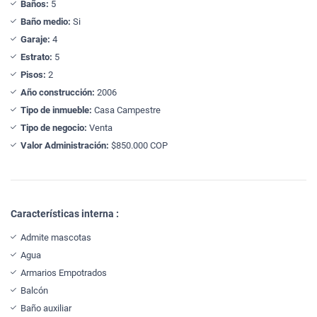
Baños:
5
Baño medio:
Si
Garaje:
4
Estrato:
5
Pisos:
2
Año construcción:
2006
Tipo de inmueble:
Casa Campestre
Tipo de negocio:
Venta
Valor Administración:
$850.000 COP
Características interna :
Admite mascotas
Agua
Armarios Empotrados
Balcón
Baño auxiliar