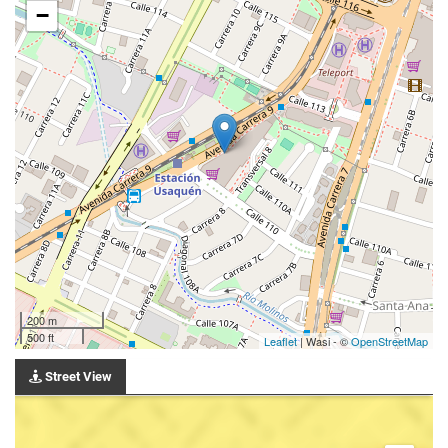
−
200 m
500 ft
Leaflet
| Wasi - ©
OpenStreetMap
Street View