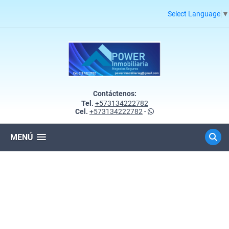
Select Language
▼
Contáctenos:
Tel.
+573134222782
Cel.
+573134222782
-
MENÚ