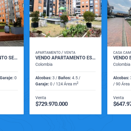
/
APARTAMENTO
VENTA
CASA CAM
VENDO APARTAMENTO SEGUNDO PISO ACCESO ESCALERAS EN CAJICA.
VENDO APARTAMENTO ESQUINERO EN MILLA DE ORO CAJICA
Colombia
Colombia
Garaje:
0
Alcobas:
3 /
Baños:
4.5 /
Alcobas:
2
Garaje:
0 / 124 Área m
/ 90 Área
Venta
Venta
$729.970.000
$647.9