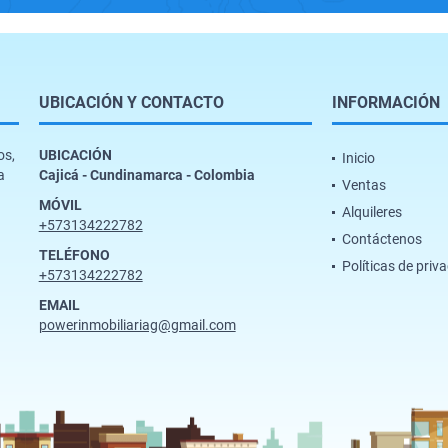
UBICACIÓN Y CONTACTO
INFORMACIÓN
os,
UBICACIÓN
Inicio
a
Cajicá - Cundinamarca - Colombia
Ventas
MÓVIL
Alquileres
+573134222782
Contáctenos
TELÉFONO
Políticas de priv
+573134222782
EMAIL
powerinmobiliariag@gmail.com