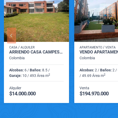
/
/
CASA
ALQUILER
APARTAMENTO
VENTA
ARRIENDO CASA CAMPESTRE UNIFAMILIAR DE DOS NIVELES VIA GUAYMARAL
Colombia
Colombia
Alcobas:
6 /
Baños:
8.5 /
Alcobas:
2 /
Baños:
2 /
2
2
Garaje:
10 / 493 Área m
/ 49.69 Área m
Alquiler
Venta
$14.000.000
$194.970.000