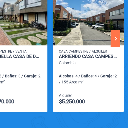
/
/
PESTRE
VENTA
CASA CAMPESTRE
ALQUILER
VENDO BELLA CASA DE DOS NIVELES EN CAJICA
ARRIENDO CASA CAMPESTRE ESQUINERA DE DOS NIVELES EN CAJICÁ.
Colombia
3 /
Baños:
3 /
Garaje:
2
Alcobas:
4 /
Baños:
4 /
Garaje:
2
2
2
 m
/ 155 Área m
Alquiler
70.000
$5.250.000