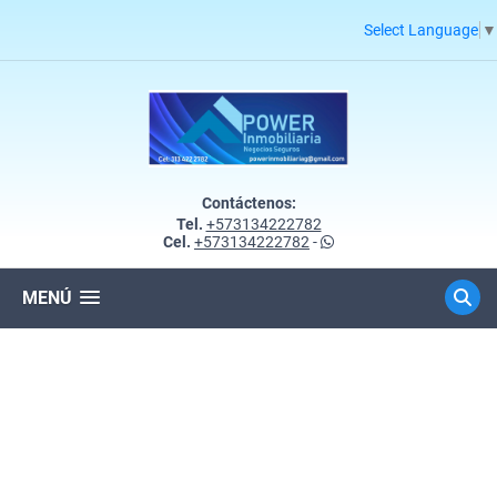
Select Language
▼
Contáctenos:
Tel.
+573134222782
Cel.
+573134222782
-
MENÚ