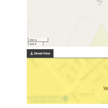
200 m
500 ft
Street View
Ve