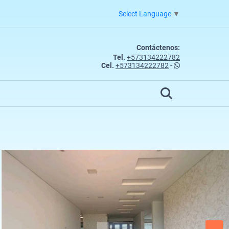
Select Language
▼
Contáctenos:
Tel.
+573134222782
Cel.
+573134222782
-