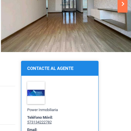
CONTACTE AL AGENTE
Power Inmobiliaria
Teléfono Móvil:
573134222782
Email: