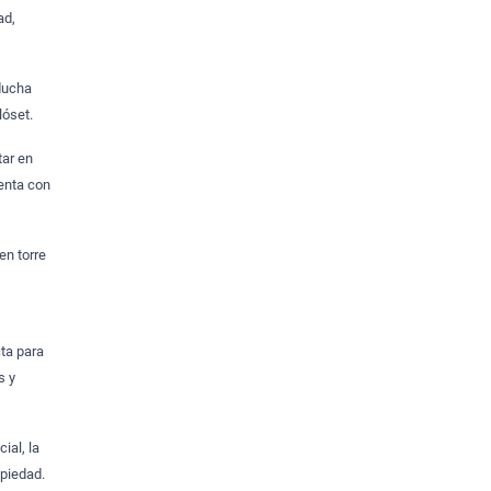
ad,
 ducha
lóset.
tar en
uenta con
en torre
cta para
s y
ial, la
opiedad.