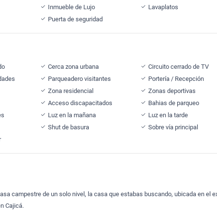
Inmueble de Lujo
Lavaplatos
Puerta de seguridad
do
Cerca zona urbana
Circuito cerrado de TV
idades
Parqueadero visitantes
Portería / Recepción
Zona residencial
Zonas deportivas
Acceso discapacitados
Bahias de parqueo
es
Luz en la mañana
Luz en la tarde
Shut de basura
Sobre vía principal
r
sa campestre de un solo nivel, la casa que estabas buscando, ubicada en el e
n Cajicá.