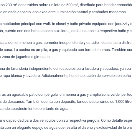
on 230 m² construidos sobre un lote de 600 m², diseñada para brindar comodid
ad en cada espacio, con excelente iluminación natural y acabados modernos.
 habitación principal con walk-in closet y baño privado equipado con jacuzzi y
, cuenta con dos habitaciones auxiliares, cada una con su respectivo baño y c
 sala con chimenea a gas, comedor independiente y estudio, ideales para disfru
sde casa. La cocina es amplia, a gas y equipada con torre de hornos. También c
a zona de juguetes o gimnasio.
na de lavandería independiente con espacios para lavadora y secadora, ya sea 
de ropa blanca y lavadero. Adicionalmente, tiene habitación de servicio con baño
rarás un agradable patio con pérgola, chimenea a gas y amplia zona verde, perfe
 de descanso. También cuenta con depósito, tanque subterráneo de 1.000 litro
tizando abastecimiento constante de agua.
ene capacidad para dos vehículos con su respectiva pérgola. Como detalle espec
nta con un elegante espejo de agua que resalta el diseño y exclusividad de la pr