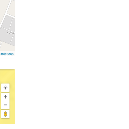
treetMap