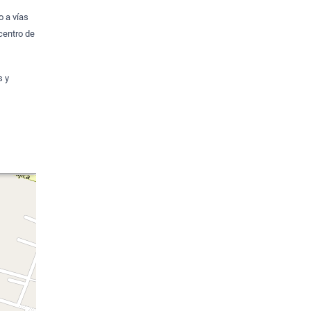
o a vías
centro de
s y