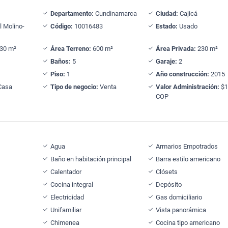
Departamento:
Cundinamarca
Ciudad:
Cajicá
l Molino-
Código:
10016483
Estado:
Usado
30 m²
Área Terreno:
600 m²
Área Privada:
230 m²
Baños:
5
Garaje:
2
Piso:
1
Año construcción:
2015
Casa
Tipo de negocio:
Venta
Valor Administración:
$1
COP
Agua
Armarios Empotrados
Baño en habitación principal
Barra estilo americano
Calentador
Clósets
Cocina integral
Depósito
Electricidad
Gas domiciliario
Unifamiliar
Vista panorámica
Chimenea
Cocina tipo americano