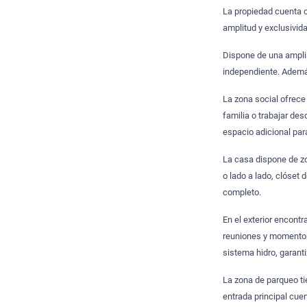
La propiedad cuenta c
amplitud y exclusivid
Dispone de una amplia
independiente. Además
La zona social ofrece
familia o trabajar de
espacio adicional par
La casa dispone de zo
o lado a lado, clóset 
completo.
En el exterior encont
reuniones y momentos
sistema hidro, garan
La zona de parqueo ti
entrada principal cue