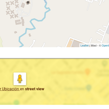
Leaflet
| Wasi - ©
OpenS
r Ubicación
en
street view