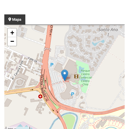
Mapa
+
−
200 m