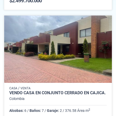
$2.499.700.000
/
CASA
VENTA
VENDO CASA EN CONJUNTO CERRADO EN CAJICÁ.
Colombia
2
Alcobas:
6 /
Baños:
7 /
Garaje:
2 / 376.58 Área m