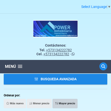
Select Language
▼
Contáctenos:
Tel.
+573134222782
Cel.
+573134222782
-
MENÚ
BUSQUEDA AVANZADA
Ordenar por:
Más nuevo
Menor precio
Mayor precio